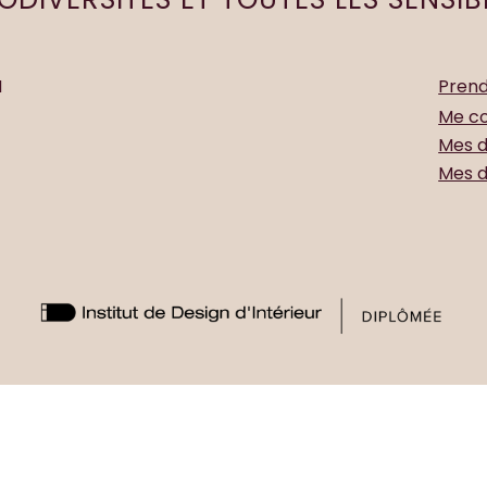
M
Prend
Me c
Mes d
Mes d